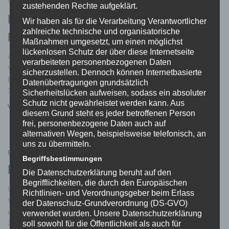
YAMAHA
zustehenden Rechte aufgeklärt.
Neues Tuning für Yamaha PW-X /
Wir haben als für die Verarbeitung Verantwortlicher
zahlreiche technische und organisatorische
PW-SE / PW-ST / PW-TE / PW-X2
Maßnahmen umgesetzt, um einen möglichst
lückenlosen Schutz der über diese Internetseite
Ab heute ist unser Tuning-Modul für die Yamaha-Antriebe in der
verarbeiteten personenbezogenen Daten
Version 2 verfügbar. Das Modul hat deutlich an Größe verloren.
sicherzustellen. Dennoch können Internetbasierte
Es ist jetzt 40% kleiner geworden. Das Gehäuse misst nur noch
Datenübertragungen grundsätzlich
37mm x 19mm x 9mm. Auch ist es jetzt
Weiterlesen…
Sicherheitslücken aufweisen, sodass ein absoluter
Schutz nicht gewährleistet werden kann. Aus
Von
Tobias
, vor
6 Jahren
diesem Grund steht es jeder betroffenen Person
frei, personenbezogene Daten auch auf
alternativen Wegen, beispielsweise telefonisch, an
uns zu übermitteln.
BOSCH
Begriffsbestimmungen
Neu: VOLspeed Bosch V3
Die Datenschutzerklärung beruht auf den
Begrifflichkeiten, die durch den Europäischen
Wir stellen heute die dritte Generation unseres beliebten
Richtlinien- und Verordnungsgeber beim Erlass
VOLspeed-Tuning-Moduls für die Bosch-Motoren vor.Das Modul
der Datenschutz-Grundverordnung (DS-GVO)
unterstützt alle Bosch-Antriebe und Displays seit dem Modelljahr
verwendet wurden. Unsere Datenschutzerklärung
2014. Auch die neuen Gen 4-Motoren werden unterstützt.
soll sowohl für die Öffentlichkeit als auch für