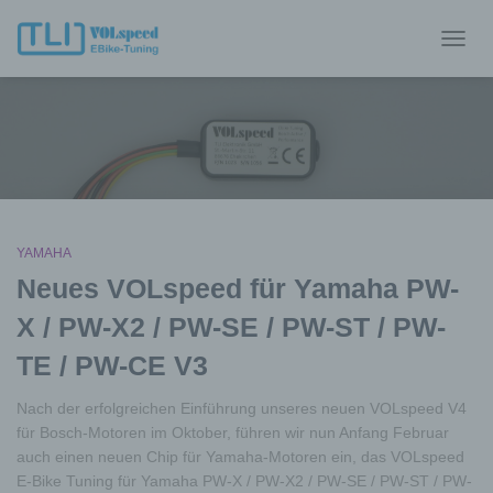
NAVIG
UMSC
YAMAHA
Neues VOLspeed für Yamaha PW-
X / PW-X2 / PW-SE / PW-ST / PW-
TE / PW-CE V3
Nach der erfolgreichen Einführung unseres neuen VOLspeed V4
für Bosch-Motoren im Oktober, führen wir nun Anfang Februar
auch einen neuen Chip für Yamaha-Motoren ein, das VOLspeed
E-Bike Tuning für Yamaha PW-X / PW-X2 / PW-SE / PW-ST / PW-