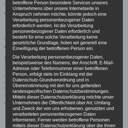
betroffene Person besondere Services unseres
Display, das RideControl Dash
Weiterlesen…
Unternehmens über unsere Internetseite in
Von
Tobias
, vor
6 Jahren
Anspruch nehmen möchte, könnte jedoch eine
Verarbeitung personenbezogener Daten
erforderlich werden. Ist die Verarbeitung
personenbezogener Daten erforderlich und
besteht für eine solche Verarbeitung keine
GIANT
gesetzliche Grundlage, holen wir generell eine
VOLspeed Tuning Giant Syncdrive
Einwilligung der betroffenen Person ein.
Sport / Pro V2
Die Verarbeitung personenbezogener Daten,
beispielsweise des Namens, der Anschrift, E-Mail-
Adresse oder Telefonnummer einer betroffenen
Wir haben auf die beengten Platzverhältnisse in den meisten
Person, erfolgt stets im Einklang mit der
Giant Bikes reagiert und unser Tuningmodul um 40% im Volumen
Datenschutz-Grundverordnung und in
reduziert. Dadurch dürfte es wesentlich einfach werden das
Übereinstimmung mit den für uns geltenden
Modul unterzubringen. Das Modul misst jetzt nur noch 37mm x
landesspezifischen Datenschutzbestimmungen.
19mm x 9mm.
Weiterlesen…
Mittels dieser Datenschutzerklärung möchte unser
Unternehmen die Öffentlichkeit über Art, Umfang
Von
Tobias
, vor
6 Jahren
und Zweck der von uns erhobenen, genutzten und
verarbeiteten personenbezogenen Daten
informieren. Ferner werden betroffene Personen
mittels dieser Datenschutzerklärung über die ihnen