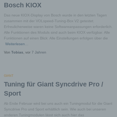
natürlichen Person sind, identifiziert werden
Bosch KIOX
kann.
b) betroffene Person
Das neue KIOX-Display von Bosch wurde in den letzten Tagen
zusammen mit der VOLspeed-Tuning-Box V2 getestet.
Betroffene Person ist jede identifizierte oder
Erfreulicherweise waren keine Softwareanpassungen erforderlich.
identifizierbare natürliche Person, deren
personenbezogene Daten von dem für die
Alle Funktionen des Moduls sind auch beim KIOX verfügbar. Alle
Verarbeitung Verantwortlichen verarbeitet
Funktionen auf einen Blick: Alle Einstellungen erfolgen über die
werden.
Weiterlesen…
c) Verarbeitung
Von
Tobias
, vor
7 Jahren
Verarbeitung ist jeder mit oder ohne Hilfe
automatisierter Verfahren ausgeführte
Vorgang oder jede solche Vorgangsreihe im
Zusammenhang mit personenbezogenen
GIANT
Daten wie das Erheben, das Erfassen, die
Tuning für Giant Syncdrive Pro /
Organisation, das Ordnen, die Speicherung,
die Anpassung oder Veränderung, das
Sport
Auslesen, das Abfragen, die Verwendung,
die Offenlegung durch Übermittlung,
Ab Ende Februar wird bei uns auch ein Tuningmodul für die Giant
Verbreitung oder eine andere Form der
Syncdrive Pro und Sport erhältlich sein. Wie auch bei unseren
Bereitstellung, den Abgleich oder die
Verknüpfung, die Einschränkung, das
anderen Tuningmodulen lässt sich auch hier das