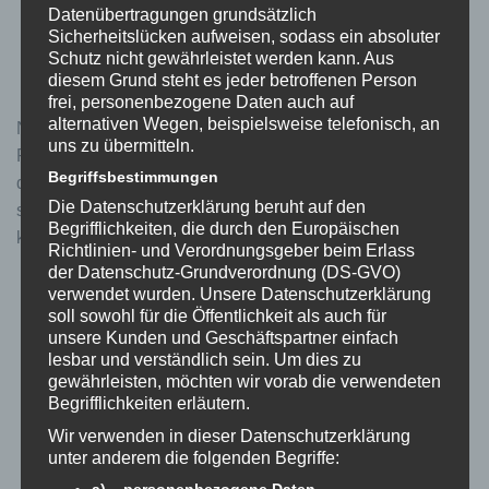
nach Ausbau des Tuningmoduls, da die Kilometer in
Datenübertragungen grundsätzlich
Sicherheitslücken aufweisen, sodass ein absoluter
der Motorsteuerung vom Tuningmodul nachgeführt
Schutz nicht gewährleistet werden kann. Aus
werden.
diesem Grund steht es jeder betroffenen Person
frei, personenbezogene Daten auch auf
alternativen Wegen, beispielsweise telefonisch, an
Neben dem PW-ST ist das Modul auch für den PW-SE,
uns zu übermitteln.
PW-X, PW-X2 und PW-TE-Antrieb geeignet. Es spielt
Begriffsbestimmungen
dabei keine Rolle, aus welchem Modelljahr der Motor
Die Datenschutzerklärung beruht auf den
stammt. Das Tuning erkennt dies automatisch und
Begrifflichkeiten, die durch den Europäischen
konfiguriert sich entsprechend.
Richtlinien- und Verordnungsgeber beim Erlass
der Datenschutz-Grundverordnung (DS-GVO)
verwendet wurden. Unsere Datenschutzerklärung
soll sowohl für die Öffentlichkeit als auch für
unsere Kunden und Geschäftspartner einfach
lesbar und verständlich sein. Um dies zu
gewährleisten, möchten wir vorab die verwendeten
Begrifflichkeiten erläutern.
Wir verwenden in dieser Datenschutzerklärung
unter anderem die folgenden Begriffe:
a) personenbezogene Daten