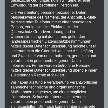
gesetzliche Grundlage, holen wir generell eine
45km/h frei einstellen. Der zuletzt eingestellte Wert
Einwilligung der betroffenen Person ein.
wird gespeichert.
Die Verarbeitung personenbezogener Daten,
Das Tuning ist nach dem Einschalten des Bikes
beispielsweise des Namens, der Anschrift, E-Mail-
immer ausgeschaltet.
Adresse oder Telefonnummer einer betroffenen
Einstellung eines „softeren Abregelverhaltens“
Person, erfolgt stets im Einklang mit der
Datenschutz-Grundverordnung und in
möglich (Dynamikmodus). Das sonst sehr abrupte
Übereinstimmung mit den für uns geltenden
Abregeln am Geschwindigkeitslimit wird dadurch
landesspezifischen Datenschutzbestimmungen.
deutlich abgemildert.
Mittels dieser Datenschutzerklärung möchte unser
Individueller Aktivierungscode einstellbar
Unternehmen die Öffentlichkeit über Art, Umfang
und Zweck der von uns erhobenen, genutzten und
Anpassung des Radumfangs möglich.
verarbeiteten personenbezogenen Daten
Jederzeit korrekte Anzeige der Geschwindigkeit, der
informieren. Ferner werden betroffene Personen
zurückgelegten Strecke, sowie der Durchschnitts-
mittels dieser Datenschutzerklärung über die ihnen
und Maximalgeschwindigkeit.
zustehenden Rechte aufgeklärt.
Restreichweitenberechnung berücksichtigt bei
Wir haben als für die Verarbeitung Verantwortlicher
aktivem Tuning neben dem Ladestand des Akkus
zahlreiche technische und organisatorische
Maßnahmen umgesetzt, um einen möglichst
und der gewählten Unterstützungsstufe auch den
lückenlosen Schutz der über diese Internetseite
aktuellen Fahrstil / Akkuverbrauch.
verarbeiteten personenbezogenen Daten
Korrekter Gesamtkilometerstand des Bikes auch
sicherzustellen. Dennoch können Internetbasierte