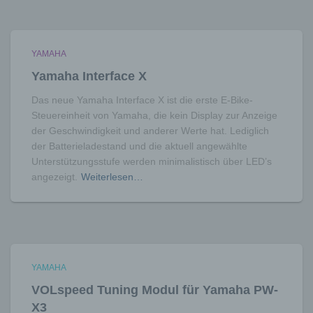
e) Profiling
Profiling ist jede Art der automatisierten
Verarbeitung personenbezogener Daten, die
darin besteht, dass diese
YAMAHA
personenbezogenen Daten verwendet
Yamaha Interface X
werden, um bestimmte persönliche Aspekte,
die sich auf eine natürliche Person beziehen,
Das neue Yamaha Interface X ist die erste E-Bike-
zu bewerten, insbesondere, um Aspekte
Steuereinheit von Yamaha, die kein Display zur Anzeige
bezüglich Arbeitsleistung, wirtschaftlicher
der Geschwindigkeit und anderer Werte hat. Lediglich
Lage, Gesundheit, persönlicher Vorlieben,
der Batterieladestand und die aktuell angewählte
Interessen, Zuverlässigkeit, Verhalten,
Unterstützungsstufe werden minimalistisch über LED’s
Aufenthaltsort oder Ortswechsel dieser
angezeigt.
Weiterlesen…
natürlichen Person zu analysieren oder
vorherzusagen.
f) Pseudonymisierung
Pseudonymisierung ist die Verarbeitung
personenbezogener Daten in einer Weise,
auf welche die personenbezogenen Daten
YAMAHA
ohne Hinzuziehung zusätzlicher
Informationen nicht mehr einer spezifischen
VOLspeed Tuning Modul für Yamaha PW-
betroffenen Person zugeordnet werden
X3