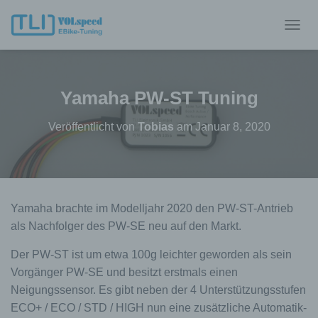
N
A
V
I
G
Yamaha PW-ST Tuning
A
T
Veröffentlicht von
Tobias
am
Januar 8, 2020
I
O
N
U
M
S
Yamaha brachte im Modelljahr 2020 den PW-ST-Antrieb
C
H
als Nachfolger des PW-SE neu auf den Markt.
A
L
Der PW-ST ist um etwa 100g leichter geworden als sein
T
Vorgänger PW-SE und besitzt erstmals einen
E
Neigungssensor. Es gibt neben der 4 Unterstützungsstufen
N
ECO+ / ECO / STD / HIGH nun eine zusätzliche Automatik-