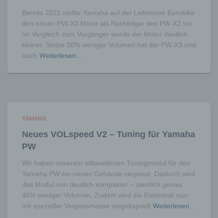
können, sofern diese zusätzlichen
Informationen gesondert aufbewahrt werden
Bereits 2021 stellte Yamaha auf der Leitmesse Eurobike
und technischen und organisatorischen
den neuen PW-X3 Motor als Nachfolger des PW-X2 vor.
Maßnahmen unterliegen, die gewährleisten,
Im Vergleich zum Vorgänger wurde der Motor deutlich
dass die personenbezogenen Daten nicht
kleiner. Stolze 20% weniger Volumen hat der PW-X3 und
einer identifizierten oder identifizierbaren
auch
Weiterlesen…
natürlichen Person zugewiesen werden.
g) Verantwortlicher oder für die Verarbeitung
Verantwortlicher
Verantwortlicher oder für die Verarbeitung
Verantwortlicher ist die natürliche oder
juristische Person, Behörde, Einrichtung
YAMAHA
oder andere Stelle, die allein oder
Neues VOLspeed V2 – Tuning für Yamaha
gemeinsam mit anderen über die Zwecke
und Mittel der Verarbeitung von
PW
personenbezogenen Daten entscheidet.
Sind die Zwecke und Mittel dieser
Wir haben unserem altbewährten Tuningmodul für den
Verarbeitung durch das Unionsrecht oder
Yamaha PW ein neues Gehäuse verpasst. Dadurch wird
das Recht der Mitgliedstaaten vorgegeben,
das Modul nun deutlich kompakter – ziemlich genau
so kann der Verantwortliche
40% weniger Volumen. Zudem wird die Elektronik nun
beziehungsweise können die bestimmten
mit spezieller Vergussmasse eingekapselt
Weiterlesen…
Kriterien seiner Benennung nach dem