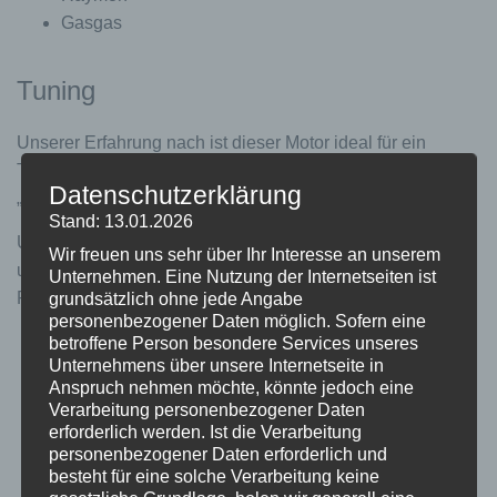
Gasgas
Tuning
Unserer Erfahrung nach ist dieser Motor ideal für ein
Tuning geeignet. Der Motor besitzt keine
Datenschutzerklärung
„Manipulationserkennung“ wie die Bosch-Antriebe.
Stand: 13.01.2026
Unser Tuningmodul für den PW-ST ist für den Festeinbau
Wir freuen uns sehr über Ihr Interesse an unserem
unter der Motorabdeckung gedacht und bietet folgende
Unternehmen. Eine Nutzung der Internetseiten ist
Funktionen:
grundsätzlich ohne jede Angabe
personenbezogener Daten möglich. Sofern eine
Automatische Initialisierung, nach dem Einbau sofort
betroffene Person besondere Services unseres
Unternehmens über unsere Internetseite in
betriebsbereit.
Anspruch nehmen möchte, könnte jedoch eine
Das Tuning lässt sich über die Pfeiltasten am
Verarbeitung personenbezogener Daten
Bedienteil ein- bzw. ausschalten.
erforderlich werden. Ist die Verarbeitung
Die Abregelgeschwindigkeit lässt sich nach dem
personenbezogener Daten erforderlich und
besteht für eine solche Verarbeitung keine
Einschalten über die Pfeiltasten im Bereich 25 –