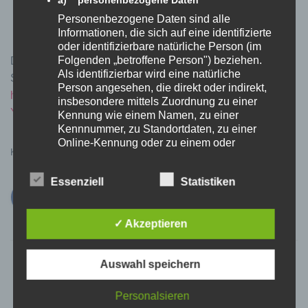
Personenbezogene Daten sind alle
Informationen, die sich auf eine identifizierte
oder identifizierbare natürliche Person (im
Folgenden „betroffene Person") beziehen.
Das Modul können Sie unter folgendem Link in unserem
Als identifizierbar wird eine natürliche
Shop kaufen:
Person angesehen, die direkt oder indirekt,
http://www.volspeed.de/VOLspeed-E-Bike-Tuning-
insbesondere mittels Zuordnung zu einer
Yamaha-PW-X-V3
Kennung wie einem Namen, zu einer
Kennnummer, zu Standortdaten, zu einer
Online-Kennung oder zu einem oder
Kategorien:
YAMAHA
mehreren besonderen Merkmalen, die
Ausdruck der physischen, physiologischen,
Essenziell
Statistiken
genetischen, psychischen, wirtschaftlichen,
kulturellen oder sozialen Identität dieser
natürlichen Person sind, identifiziert werden
✓ Akzeptieren
kann.
b) betroffene Person
Betroffene Person ist jede identifizierte oder
Auswahl speichern
identifizierbare natürliche Person, deren
personenbezogene Daten von dem für die
Personalsieren
Verarbeitung Verantwortlichen verarbeitet