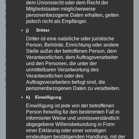
Ihre erteilte Einwilligung jederzeit mit Wirkung für die
dem Unionsrecht oder dem Recht der
Mitgliedstaaten möglicherweise
Zukunft widerrufen. Um Ihren Widerruf auszuüben,
personenbezogene Daten erhalten, gelten
befolgen Sie bitte die vorstehend geschilderte Möglichkeit
jedoch nicht als Empfänger.
zur Vornahme eines Widerspruchs.
j) Dritter
7) Rechte des Betroffenen
Dritter ist eine natürliche oder juristische
Person, Behörde, Einrichtung oder andere
Stelle außer der betroffenen Person, dem
7.1
Das geltende Datenschutzrecht gewährt Ihnen
Verantwortlichen, dem Auftragsverarbeiter
und den Personen, die unter der
gegenüber dem Verantwortlichen hinsichtlich der
unmittelbaren Verantwortung des
Verarbeitung Ihrer personenbezogenen Daten umfassende
Verantwortlichen oder des
Betroffenenrechte (Auskunfts- und Interventionsrechte),
Auftragsverarbeiters befugt sind, die
über die wir Sie nachstehend informieren:
personenbezogenen Daten zu verarbeiten.
k) Einwilligung
Auskunftsrecht gemäß Art. 15 DSGVO: Sie haben
Einwilligung ist jede von der betroffenen
insbesondere ein Recht auf Auskunft über Ihre von
Person freiwillig für den bestimmten Fall in
uns verarbeiteten personenbezogenen Daten, die
informierter Weise und unmissverständlich
Verarbeitungszwecke, die Kategorien der
abgegebene Willensbekundung in Form
verarbeiteten personenbezogenen Daten, die
einer Erklärung oder einer sonstigen
eindeutigen bestätigenden Handlung, mit der
Empfänger oder Kategorien von Empfängern,