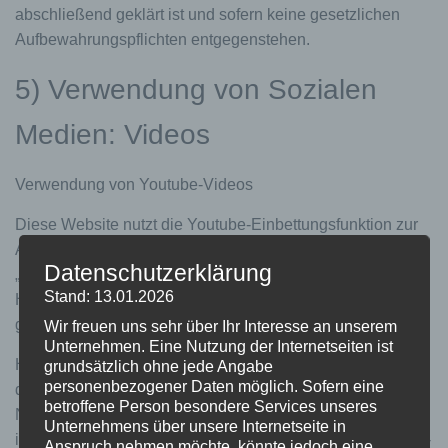
abschließend geklärt ist und sofern keine gesetzlichen
Aufbewahrungspflichten entgegenstehen.
5) Verwendung von Sozialen
Medien: Videos
Verwendung von Youtube-Videos
Diese Website nutzt die Youtube-Einbettungsfunktion zur
Anzeige und Wiedergabe von Videos des Anbieters
Datenschutzerklärung
„Youtube“, der zu der Google Ireland Limited, Gordon
Stand: 13.01.2026
House, 4 Barrow St, Dublin, D04 E5W5, Irland („Google“)
gehört.
Wir freuen uns sehr über Ihr Interesse an unserem
Unternehmen. Eine Nutzung der Internetseiten ist
Hierbei wird der erweiterte Datenschutzmodus verwendet,
grundsätzlich ohne jede Angabe
personenbezogener Daten möglich. Sofern eine
der nach Anbieterangaben eine Speicherung von
betroffene Person besondere Services unseres
Nutzerinformationen erst bei Wiedergabe des/der Videos
Unternehmens über unsere Internetseite in
in Gang setzt. Wird die Wiedergabe eingebetteter Youtube-
Anspruch nehmen möchte, könnte jedoch eine