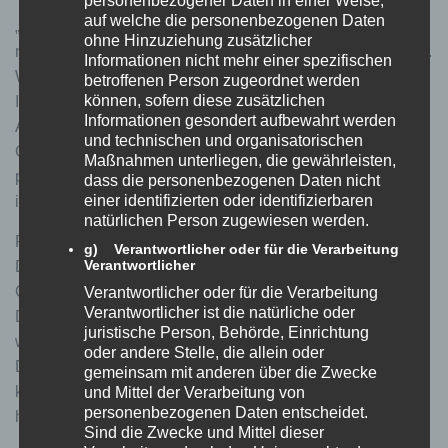
personenbezogener Daten in einer Weise,
Trackings über ihren Internet-Browser unter dem Stichwort
auf welche die personenbezogenen Daten
„Nutzereinstellungen“ deaktivieren. Sie werden sodann
ohne Hinzuziehung zusätzlicher
nicht in die Conversion-Tracking Statistiken aufgenommen.
Informationen nicht mehr einer spezifischen
Wir setzen Google Ads auf Grund unseres berechtigten
betroffenen Person zugeordnet werden
können, sofern diese zusätzlichen
Interesses an einer zielgerichteten Werbung gem. Art. 6
Informationen gesondert aufbewahrt werden
Abs. 1 lit. f DSGVO ein. Im Rahmen der Nutzung von
und technischen und organisatorischen
Google Ads kann es auch zu einer Übermittlung von
Maßnahmen unterliegen, die gewährleisten,
personenbezogenen Daten an die Server der Google LLC.
dass die personenbezogenen Daten nicht
einer identifizierten oder identifizierbaren
in den USA kommen.
natürlichen Person zugewiesen werden.
Für den Fall der Übermittlung von personenbezogenen
g) Verantwortlicher oder für die Verarbeitung
Verantwortlicher
Daten an die Google LLC. mit Sitz in den USA, hat sich
Google LLC. für das us-europäische
Verantwortlicher oder für die Verarbeitung
Verantwortlicher ist die natürliche oder
Datenschutzübereinkommen „Privacy Shield“ zertifiziert,
juristische Person, Behörde, Einrichtung
welches die Einhaltung des in der EU geltenden
oder andere Stelle, die allein oder
Datenschutzniveaus gewährleistet. Ein aktuelles Zertifikat
gemeinsam mit anderen über die Zwecke
kann hier eingesehen werden:
und Mittel der Verarbeitung von
personenbezogenen Daten entscheidet.
https://www.privacyshield.gov/list
Sind die Zwecke und Mittel dieser