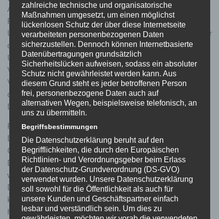
zahlreiche technische und organisatorische
Ausübung dessen an YouTube richten müssen. Im
Maßnahmen umgesetzt, um einen möglichst
Rahmen der Nutzung von Youtube kann es auch zu einer
lückenlosen Schutz der über diese Internetseite
Übermittlung von personenbezogenen Daten an die Server
verarbeiteten personenbezogenen Daten
sicherzustellen. Dennoch können Internetbasierte
der Google LLC. in den USA kommen.
Datenübertragungen grundsätzlich
Unabhängig von einer Wiedergabe der eingebetteten
Sicherheitslücken aufweisen, sodass ein absoluter
Videos wird bei jedem Aufruf dieser Website eine
Schutz nicht gewährleistet werden kann. Aus
Verbindung zum Google-Netzwerk aufgenommen, was
diesem Grund steht es jeder betroffenen Person
frei, personenbezogene Daten auch auf
ohne unseren Einfluss weitere
alternativen Wegen, beispielsweise telefonisch, an
Datenverarbeitungsvorgänge auslösen kann.
uns zu übermitteln.
Für den Fall der Übermittlung von personenbezogenen
Begriffsbestimmungen
Daten an die Google LLC. mit Sitz in den USA, hat sich
Die Datenschutzerklärung beruht auf den
Begrifflichkeiten, die durch den Europäischen
Google LLC. für das us-europäische
Richtlinien- und Verordnungsgeber beim Erlass
Datenschutzübereinkommen „Privacy Shield“ zertifiziert,
der Datenschutz-Grundverordnung (DS-GVO)
welches die Einhaltung des in der EU geltenden
verwendet wurden. Unsere Datenschutzerklärung
Datenschutzniveaus gewährleistet. Ein aktuelles Zertifikat
soll sowohl für die Öffentlichkeit als auch für
unsere Kunden und Geschäftspartner einfach
kann hier eingesehen werden:
lesbar und verständlich sein. Um dies zu
https://www.privacyshield.gov/list
gewährleisten, möchten wir vorab die verwendeten