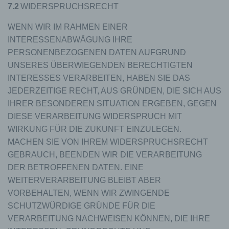
Bei der Nutzung dieser allgemeinen Daten und
7.2
WIDERSPRUCHSRECHT
Informationen ziehen wird keine Rückschlüsse auf
die betroffene Person. Diese Informationen werden
WENN WIR IM RAHMEN EINER
vielmehr benötigt, um (1) die Inhalte unserer
INTERESSENABWÄGUNG IHRE
Internetseite korrekt auszuliefern, (2) die Inhalte
PERSONENBEZOGENEN DATEN AUFGRUND
unserer Internetseite sowie die Werbung für diese
zu optimieren, (3) die dauerhafte
UNSERES ÜBERWIEGENDEN BERECHTIGTEN
Funktionsfähigkeit unserer
INTERESSES VERARBEITEN, HABEN SIE DAS
informationstechnologischen Systeme und der
JEDERZEITIGE RECHT, AUS GRÜNDEN, DIE SICH AUS
Technik unserer Internetseite zu gewährleisten
IHRER BESONDEREN SITUATION ERGEBEN, GEGEN
sowie (4) um Strafverfolgungsbehörden im Falle
eines Cyberangriffes die zur Strafverfolgung
DIESE VERARBEITUNG WIDERSPRUCH MIT
notwendigen Informationen bereitzustellen. Diese
WIRKUNG FÜR DIE ZUKUNFT EINZULEGEN.
anonym erhobenen Daten und Informationen
MACHEN SIE VON IHREM WIDERSPRUCHSRECHT
werden durch uns daher einerseits statistisch und
GEBRAUCH, BEENDEN WIR DIE VERARBEITUNG
ferner mit dem Ziel ausgewertet, den Datenschutz
und die Datensicherheit in unserem Unternehmen
DER BETROFFENEN DATEN. EINE
zu erhöhen, um letztlich ein optimales
WEITERVERARBEITUNG BLEIBT ABER
Schutzniveau für die von uns verarbeiteten
VORBEHALTEN, WENN WIR ZWINGENDE
personenbezogenen Daten sicherzustellen. Die
SCHUTZWÜRDIGE GRÜNDE FÜR DIE
anonymen Daten der Server-Logfiles werden
getrennt von allen durch eine betroffene Person
VERARBEITUNG NACHWEISEN KÖNNEN, DIE IHRE
angegebenen personenbezogenen Daten