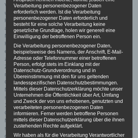
Videos gestartet, setzt der Anbieter „Youtube“ Cookies ein,
Verarbeitung personenbezogener Daten
erforderlich werden. Ist die Verarbeitung
um Informationen über das Nutzerverhalten zu sammeln.
personenbezogener Daten erforderlich und
Hinweisen von „Youtube“ zufolge dienen diese unter
besteht für eine solche Verarbeitung keine
anderem dazu, Videostatistiken zu erfassen, die
gesetzliche Grundlage, holen wir generell eine
Nutzerfreundlichkeit zu verbessern und missbräuchliche
Einwilligung der betroffenen Person ein.
Handlungsweisen zu unterbinden. Wenn Sie bei Google
Die Verarbeitung personenbezogener Daten,
eingeloggt sind, werden Ihre Daten direkt Ihrem Konto
beispielsweise des Namens, der Anschrift, E-Mail-
Adresse oder Telefonnummer einer betroffenen
zugeordnet, wenn Sie ein Video anklicken. Wenn Sie die
Person, erfolgt stets im Einklang mit der
Zuordnung mit Ihrem Profil bei YouTube nicht wünschen,
Datenschutz-Grundverordnung und in
müssen Sie sich vor Aktivierung des Buttons ausloggen.
Übereinstimmung mit den für uns geltenden
Google speichert Ihre Daten (selbst für nicht eingeloggte
landesspezifischen Datenschutzbestimmungen.
Mittels dieser Datenschutzerklärung möchte unser
Nutzer) als Nutzungsprofile und wertet diese aus. Eine
Unternehmen die Öffentlichkeit über Art, Umfang
solche Auswertung erfolgt insbesondere gemäß Art. 6 Abs.
und Zweck der von uns erhobenen, genutzten und
1 lit. f DSGVO auf Basis der berechtigten Interessen von
verarbeiteten personenbezogenen Daten
Google an der Einblendung personalisierter Werbung,
informieren. Ferner werden betroffene Personen
mittels dieser Datenschutzerklärung über die ihnen
Marktforschung und/oder bedarfsgerechten Gestaltung
zustehenden Rechte aufgeklärt.
seiner Website. Ihnen steht ein Widerspruchsrecht zu
Wir haben als für die Verarbeitung Verantwortlicher
gegen die Bildung dieser Nutzerprofile, wobei Sie sich zur