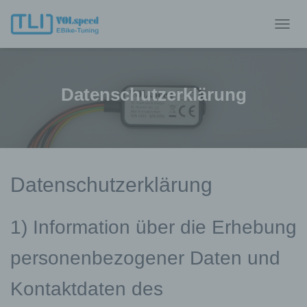
N
A
V
I
G
Datenschutzerklärung
A
T
I
O
N
U
M
Datenschutzerklärung
S
C
H
1) Information über die Erhebung
A
L
personenbezogener Daten und
T
E
N
Kontaktdaten des