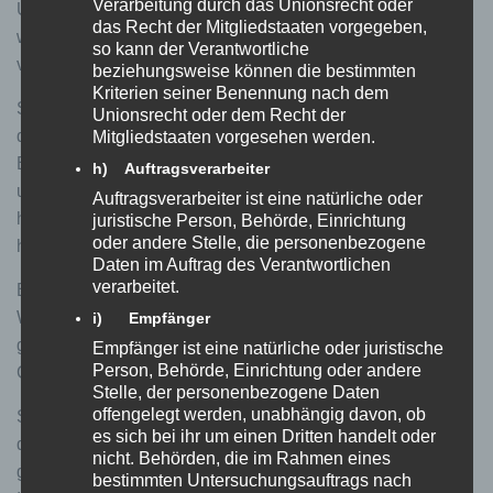
Verarbeitung durch das Unionsrecht oder
Unter der nachstehenden Internetadresse erhalten Sie
das Recht der Mitgliedstaaten vorgegeben,
weitere Informationen über die Datenschutzbestimmungen
so kann der Verantwortliche
von Google: https://www.google.de/policies/privacy/
beziehungsweise können die bestimmten
Kriterien seiner Benennung nach dem
Sie können Cookies für Anzeigenvorgaben dauerhaft
Unionsrecht oder dem Recht der
deaktivieren, indem Sie diese durch eine entsprechende
Mitgliedstaaten vorgesehen werden.
Einstellung Ihrer Browser-Software verhindern oder das
h) Auftragsverarbeiter
unter folgendem Link verfügbare Browser-Plug-in
Auftragsverarbeiter ist eine natürliche oder
herunterladen und installieren:
juristische Person, Behörde, Einrichtung
oder andere Stelle, die personenbezogene
https://www.google.com/settings/ads/plugin?hl=de
Daten im Auftrag des Verantwortlichen
verarbeitet.
Bitte beachten Sie, dass bestimmte Funktionen dieser
Website möglicherweise nicht oder nur eingeschränkt
i) Empfänger
genutzt werden können, wenn Sie die Verwendung von
Empfänger ist eine natürliche oder juristische
Person, Behörde, Einrichtung oder andere
Cookies deaktiviert haben.
Stelle, der personenbezogene Daten
offengelegt werden, unabhängig davon, ob
Soweit rechtlich erforderlich, haben wir zur vorstehend
es sich bei ihr um einen Dritten handelt oder
dargestellten Verarbeitung Ihrer Daten Ihre Einwilligung
nicht. Behörden, die im Rahmen eines
gemäß Art. 6 Abs. 1 lit. a DSGVO eingeholt. Sie können
bestimmten Untersuchungsauftrags nach