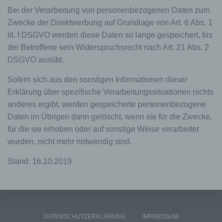
Kontaktmöglichkeit über die Internetseite
Bei der Verarbeitung von personenbezogenen Daten zum
Die Internetseite enthält aufgrund von gesetzlichen
Zwecke der Direktwerbung auf Grundlage von Art. 6 Abs. 1
Vorschriften Angaben, die eine schnelle
lit. f DSGVO werden diese Daten so lange gespeichert, bis
elektronische Kontaktaufnahme zu unserem
Unternehmen sowie eine unmittelbare
der Betroffene sein Widerspruchsrecht nach Art. 21 Abs. 2
Kommunikation mit uns ermöglichen, was
DSGVO ausübt.
ebenfalls eine allgemeine Adresse der
sogenannten elektronischen Post (E-Mail-
Sofern sich aus den sonstigen Informationen dieser
Adresse) umfasst. Sofern eine betroffene Person
Erklärung über spezifische Verarbeitungssituationen nichts
per E-Mail oder über ein Kontaktformular den
anderes ergibt, werden gespeicherte personenbezogene
Kontakt mit dem für die Verarbeitung
Verantwortlichen aufnimmt, werden die von der
Daten im Übrigen dann gelöscht, wenn sie für die Zwecke,
betroffenen Person übermittelten
für die sie erhoben oder auf sonstige Weise verarbeitet
personenbezogenen Daten automatisch
wurden, nicht mehr notwendig sind.
gespeichert. Solche auf freiwilliger Basis von einer
betroffenen Person an den für die Verarbeitung
Stand: 16.10.2019
Verantwortlichen übermittelten
personenbezogenen Daten werden für Zwecke der
Bearbeitung oder der Kontaktaufnahme zur
betroffenen Person gespeichert. Es erfolgt keine
Weitergabe dieser personenbezogenen Daten an
Dritte.
DATENSCHUTZERKLÄRUNG
IMPRESSUM