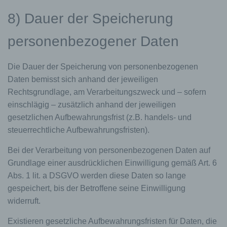
dem für die Verarbeitung Verantwortlichen
zuzurechnen ist, nutzt.
8) Dauer der Speicherung
Durch eine Registrierung auf der Internetseite des
für die Verarbeitung Verantwortlichen wird ferner
personenbezogener Daten
die vom Internet-Service-Provider (ISP) der
betroffenen Person vergebene IP-Adresse, das
Die Dauer der Speicherung von personenbezogenen
Datum sowie die Uhrzeit der Registrierung
gespeichert. Die Speicherung dieser Daten erfolgt
Daten bemisst sich anhand der jeweiligen
vor dem Hintergrund, dass nur so der Missbrauch
Rechtsgrundlage, am Verarbeitungszweck und – sofern
unserer Dienste verhindert werden kann, und
einschlägig – zusätzlich anhand der jeweiligen
diese Daten im Bedarfsfall ermöglichen,
gesetzlichen Aufbewahrungsfrist (z.B. handels- und
begangene Straftaten aufzuklären. Insofern ist die
Speicherung dieser Daten zur Absicherung des für
steuerrechtliche Aufbewahrungsfristen).
die Verarbeitung Verantwortlichen erforderlich.
Eine Weitergabe dieser Daten an Dritte erfolgt
Bei der Verarbeitung von personenbezogenen Daten auf
grundsätzlich nicht, sofern keine gesetzliche
Grundlage einer ausdrücklichen Einwilligung gemäß Art. 6
Pflicht zur Weitergabe besteht oder die Weitergabe
Abs. 1 lit. a DSGVO werden diese Daten so lange
der Strafverfolgung dient.
gespeichert, bis der Betroffene seine Einwilligung
Die Registrierung der betroffenen Person unter
widerruft.
freiwilliger Angabe personenbezogener Daten
dient dem für die Verarbeitung Verantwortlichen
Existieren gesetzliche Aufbewahrungsfristen für Daten, die
dazu, der betroffenen Person Inhalte oder