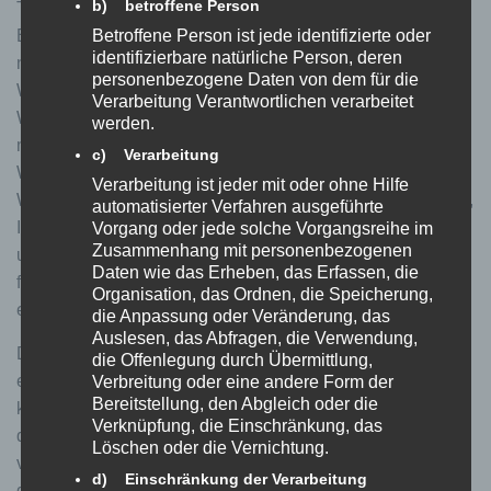
b) betroffene Person
Tracking der Google Ireland Limited, Gordon House, 4
Barrow St, Dublin, D04 E5W5, Irland („Google“). Wir
Betroffene Person ist jede identifizierte oder
identifizierbare natürliche Person, deren
nutzen das Angebot von Google Ads, um mit Hilfe von
personenbezogene Daten von dem für die
Werbemitteln (sogenannten Google Adwords) auf externen
Verarbeitung Verantwortlichen verarbeitet
Webseiten auf unsere attraktiven Angebote aufmerksam zu
werden.
machen. Wir können in Bezug zu den Daten der
c) Verarbeitung
Werbekampagnen ermitteln, wie erfolgreich die einzelnen
Verarbeitung ist jeder mit oder ohne Hilfe
Werbemaßnahmen sind. Wir verfolgen damit das Anliegen,
automatisierter Verfahren ausgeführte
Ihnen Werbung anzuzeigen, die für Sie von Interesse ist,
Vorgang oder jede solche Vorgangsreihe im
Zusammenhang mit personenbezogenen
unsere Website für Sie interessanter zu gestalten und eine
Daten wie das Erheben, das Erfassen, die
faire Berechnung der anfallenden Werbekosten zu
Organisation, das Ordnen, die Speicherung,
erreichen.
die Anpassung oder Veränderung, das
Auslesen, das Abfragen, die Verwendung,
Das Cookie für Conversion-Tracking wird gesetzt, wenn
die Offenlegung durch Übermittlung,
ein Nutzer auf eine von Google geschaltete Ads-Anzeige
Verbreitung oder eine andere Form der
Bereitstellung, den Abgleich oder die
klickt. Bei Cookies handelt es sich um kleine Textdateien,
Verknüpfung, die Einschränkung, das
die auf Ihrem Endgerät abgelegt werden. Diese Cookies
Löschen oder die Vernichtung.
verlieren in der Regel nach 30 Tagen ihre Gültigkeit und
d) Einschränkung der Verarbeitung
dienen nicht der persönlichen Identifizierung. Besucht der