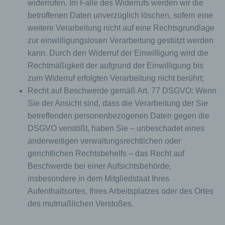
widerrufen. Im Falle des Widerrufs werden wir die
Die Internetseite erfasst mit jedem Aufruf der
betroffenen Daten unverzüglich löschen, sofern eine
Internetseite durch eine betroffene Person oder ein
weitere Verarbeitung nicht auf eine Rechtsgrundlage
automatisiertes System eine Reihe von
zur einwilligungslosen Verarbeitung gestützt werden
allgemeinen Daten und Informationen. Diese
allgemeinen Daten und Informationen werden in
kann. Durch den Widerruf der Einwilligung wird die
den Logfiles des Servers gespeichert. Erfasst
Rechtmäßigkeit der aufgrund der Einwilligung bis
werden können die (1) verwendeten Browsertypen
zum Widerruf erfolgten Verarbeitung nicht berührt;
und Versionen, (2) das vom zugreifenden System
Recht auf Beschwerde gemäß Art. 77 DSGVO: Wenn
verwendete Betriebssystem, (3) die Internetseite,
von welcher ein zugreifendes System auf unsere
Sie der Ansicht sind, dass die Verarbeitung der Sie
Internetseite gelangt (sogenannte Referrer), (4) die
betreffenden personenbezogenen Daten gegen die
Unterwebseiten, welche über ein zugreifendes
DSGVO verstößt, haben Sie – unbeschadet eines
System auf unserer Internetseite angesteuert
anderweitigen verwaltungsrechtlichen oder
werden, (5) das Datum und die Uhrzeit eines
Zugriffs auf die Internetseite, (6) eine Internet-
gerichtlichen Rechtsbehelfs – das Recht auf
Protokoll-Adresse (IP-Adresse), (7) der Internet-
Beschwerde bei einer Aufsichtsbehörde,
Service-Provider des zugreifenden Systems und
insbesondere in dem Mitgliedstaat Ihres
(8) sonstige ähnliche Daten und Informationen, die
Aufenthaltsortes, Ihres Arbeitsplatzes oder des Ortes
der Gefahrenabwehr im Falle von Angriffen auf
unsere informationstechnologischen Systeme
des mutmaßlichen Verstoßes.
dienen.