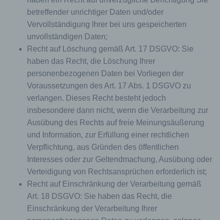
Cookies / SessionStorage / LocalStorage
betreffender unrichtiger Daten und/oder
Die Internetseiten verwenden teilweise so
Vervollständigung Ihrer bei uns gespeicherten
genannte Cookies, LocalStorage und
SessionStorage. Dies dient dazu, unser Angebot
unvollständigen Daten;
nutzerfreundlicher, effektiver und sicherer zu
Recht auf Löschung gemäß Art. 17 DSGVO: Sie
machen. Local Storage und SessionStorage ist
haben das Recht, die Löschung Ihrer
eine Technologie, mit welcher ihr Browser Daten
personenbezogenen Daten bei Vorliegen der
auf Ihrem Computer oder mobilen Gerät
abspeichert. Cookies sind Textdateien, welche
Voraussetzungen des Art. 17 Abs. 1 DSGVO zu
über einen Internetbrowser auf einem
verlangen. Dieses Recht besteht jedoch
Computersystem abgelegt und gespeichert
insbesondere dann nicht, wenn die Verarbeitung zur
werden. Sie können die Verwendung von Cookies,
Ausübung des Rechts auf freie Meinungsäußerung
LocalStorage und SessionStorage durch
entsprechende Einstellung in Ihrem Browser
und Information, zur Erfüllung einer rechtlichen
verhindern.
Verpflichtung, aus Gründen des öffentlichen
Zahlreiche Internetseiten und Server verwenden
Interesses oder zur Geltendmachung, Ausübung oder
Cookies. Viele Cookies enthalten eine sogenannte
Verteidigung von Rechtsansprüchen erforderlich ist;
Cookie-ID. Eine Cookie-ID ist eine eindeutige
Recht auf Einschränkung der Verarbeitung gemäß
Kennung des Cookies. Sie besteht aus einer
Art. 18 DSGVO: Sie haben das Recht, die
Zeichenfolge, durch welche Internetseiten und
Server dem konkreten Internetbrowser zugeordnet
Einschränkung der Verarbeitung Ihrer
werden können, in dem das Cookie gespeichert