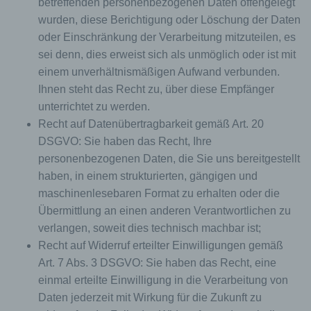
betreffenden personenbezogenen Daten offengelegt
Zugangsdaten eingeben, weil dies von der
Internetseite und dem auf dem Computersystem
wurden, diese Berichtigung oder Löschung der Daten
des Benutzers abgelegten Cookie übernommen
oder Einschränkung der Verarbeitung mitzuteilen, es
wird. Ein weiteres Beispiel ist das Cookie eines
sei denn, dies erweist sich als unmöglich oder ist mit
Warenkorbes im Online-Shop. Der Online-Shop
einem unverhältnismäßigen Aufwand verbunden.
merkt sich die Artikel, die ein Kunde in den
virtuellen Warenkorb gelegt hat, über ein Cookie.
Ihnen steht das Recht zu, über diese Empfänger
unterrichtet zu werden.
Die betroffene Person kann die Setzung von
Cookies durch unsere Internetseite jederzeit
Recht auf Datenübertragbarkeit gemäß Art. 20
mittels einer entsprechenden Einstellung des
DSGVO: Sie haben das Recht, Ihre
genutzten Internetbrowsers verhindern und damit
personenbezogenen Daten, die Sie uns bereitgestellt
der Setzung von Cookies dauerhaft
haben, in einem strukturierten, gängigen und
widersprechen. Ferner können bereits gesetzte
Cookies jederzeit über einen Internetbrowser oder
maschinenlesebaren Format zu erhalten oder die
andere Softwareprogramme gelöscht werden. Dies
Übermittlung an einen anderen Verantwortlichen zu
ist in allen gängigen Internetbrowsern möglich.
verlangen, soweit dies technisch machbar ist;
Deaktiviert die betroffene Person die Setzung von
Recht auf Widerruf erteilter Einwilligungen gemäß
Cookies in dem genutzten Internetbrowser, sind
unter Umständen nicht alle Funktionen unserer
Art. 7 Abs. 3 DSGVO: Sie haben das Recht, eine
Internetseite vollumfänglich nutzbar.
einmal erteilte Einwilligung in die Verarbeitung von
Erfassung von allgemeinen Daten und
Daten jederzeit mit Wirkung für die Zukunft zu
Informationen