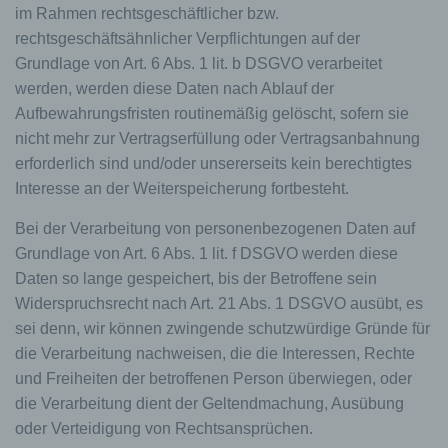
im Rahmen rechtsgeschäftlicher bzw.
Leistungen anzubieten, die aufgrund der Natur der
Sache nur registrierten Benutzern angeboten
rechtsgeschäftsähnlicher Verpflichtungen auf der
werden können. Registrierten Personen steht die
Grundlage von Art. 6 Abs. 1 lit. b DSGVO verarbeitet
Möglichkeit frei, die bei der Registrierung
werden, werden diese Daten nach Ablauf der
angegebenen personenbezogenen Daten
Aufbewahrungsfristen routinemäßig gelöscht, sofern sie
jederzeit abzuändern oder vollständig aus dem
Datenbestand des für die Verarbeitung
nicht mehr zur Vertragserfüllung oder Vertragsanbahnung
Verantwortlichen löschen zu lassen.
erforderlich sind und/oder unsererseits kein berechtigtes
Der für die Verarbeitung Verantwortliche erteilt
Interesse an der Weiterspeicherung fortbesteht.
jeder betroffenen Person jederzeit auf Anfrage
Auskunft darüber, welche personenbezogenen
Bei der Verarbeitung von personenbezogenen Daten auf
Daten über die betroffene Person gespeichert sind.
Grundlage von Art. 6 Abs. 1 lit. f DSGVO werden diese
Ferner berichtigt oder löscht der für die
Daten so lange gespeichert, bis der Betroffene sein
Verarbeitung Verantwortliche personenbezogene
Widerspruchsrecht nach Art. 21 Abs. 1 DSGVO ausübt, es
Daten auf Wunsch oder Hinweis der betroffenen
Person, soweit dem keine gesetzlichen
sei denn, wir können zwingende schutzwürdige Gründe für
Aufbewahrungspflichten entgegenstehen. Die
die Verarbeitung nachweisen, die die Interessen, Rechte
Gesamtheit der Mitarbeiter des für die Verarbeitung
und Freiheiten der betroffenen Person überwiegen, oder
Verantwortlichen stehen der betroffenen Person in
die Verarbeitung dient der Geltendmachung, Ausübung
diesem Zusammenhang als Ansprechpartner zur
Verfügung.
oder Verteidigung von Rechtsansprüchen.