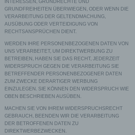
INTERESSEN, GRUNDRECHTE UND
gespeichert.
GRUNDFREIHEITEN ÜBERWIEGEN, ODER WENN DIE
Registrierung auf unserer Internetseite
VERARBEITUNG DER GELTENDMACHUNG,
Die betroffene Person hat die Möglichkeit, sich auf
AUSÜBUNG ODER VERTEIDIGUNG VON
der Internetseite des für die Verarbeitung
RECHTSANSPRÜCHEN DIENT.
Verantwortlichen unter Angabe von
personenbezogenen Daten zu registrieren.
WERDEN IHRE PERSONENBEZOGENEN DATEN VON
Welche personenbezogenen Daten dabei an den
UNS VERARBEITET, UM DIREKTWERBUNG ZU
für die Verarbeitung Verantwortlichen übermittelt
werden, ergibt sich aus der jeweiligen
BETREIBEN, HABEN SIE DAS RECHT, JEDERZEIT
Eingabemaske, die für die Registrierung
WIDERSPRUCH GEGEN DIE VERARBEITUNG SIE
verwendet wird. Die von der betroffenen Person
BETREFFENDER PERSONENBEZOGENER DATEN
eingegebenen personenbezogenen Daten werden
ZUM ZWECKE DERARTIGER WERBUNG
ausschließlich für die interne Verwendung bei dem
für die Verarbeitung Verantwortlichen und für
EINZULEGEN. SIE KÖNNEN DEN WIDERSPRUCH WIE
eigene Zwecke erhoben und gespeichert. Der für
OBEN BESCHRIEBEN AUSÜBEN.
die Verarbeitung Verantwortliche kann die
Weitergabe an einen oder mehrere
MACHEN SIE VON IHREM WIDERSPRUCHSRECHT
Auftragsverarbeiter, beispielsweise einen
GEBRAUCH, BEENDEN WIR DIE VERARBEITUNG
Paketdienstleister, veranlassen, der die
DER BETROFFENEN DATEN ZU
personenbezogenen Daten ebenfalls
ausschließlich für eine interne Verwendung, die
DIREKTWERBEZWECKEN.