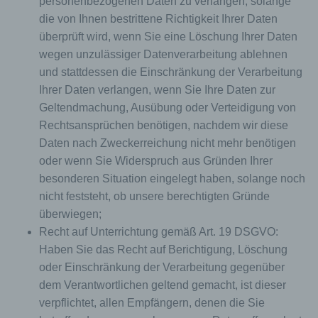
personenbezogenen Daten zu verlangen, solange
wurde. Dies ermöglicht es den besuchten
die von Ihnen bestrittene Richtigkeit Ihrer Daten
Internetseiten und Servern, den individuellen
überprüft wird, wenn Sie eine Löschung Ihrer Daten
Browser der betroffenen Person von anderen
Internetbrowsern, die andere Cookies enthalten,
wegen unzulässiger Datenverarbeitung ablehnen
zu unterscheiden. Ein bestimmter Internetbrowser
und stattdessen die Einschränkung der Verarbeitung
kann über die eindeutige Cookie-ID wiedererkannt
Ihrer Daten verlangen, wenn Sie Ihre Daten zur
und identifiziert werden.
Geltendmachung, Ausübung oder Verteidigung von
Durch den Einsatz von Cookies kann den Nutzern
Rechtsansprüchen benötigen, nachdem wir diese
dieser Internetseite nutzerfreundlichere Services
Daten nach Zweckerreichung nicht mehr benötigen
bereitstellen, die ohne die Cookie-Setzung nicht
möglich wären.
oder wenn Sie Widerspruch aus Gründen Ihrer
besonderen Situation eingelegt haben, solange noch
Mittels eines Cookies können die Informationen
und Angebote auf unserer Internetseite im Sinne
nicht feststeht, ob unsere berechtigten Gründe
des Benutzers optimiert werden. Cookies
überwiegen;
ermöglichen uns, wie bereits erwähnt, die
Recht auf Unterrichtung gemäß Art. 19 DSGVO:
Benutzer unserer Internetseite wiederzuerkennen.
Haben Sie das Recht auf Berichtigung, Löschung
Zweck dieser Wiedererkennung ist es, den
Nutzern die Verwendung unserer Internetseite zu
oder Einschränkung der Verarbeitung gegenüber
erleichtern. Der Benutzer einer Internetseite, die
dem Verantwortlichen geltend gemacht, ist dieser
Cookies verwendet, muss beispielsweise nicht bei
verpflichtet, allen Empfängern, denen die Sie
jedem Besuch der Internetseite erneut seine