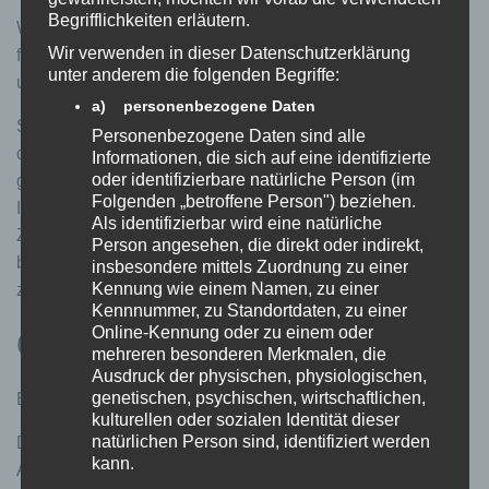
Begrifflichkeiten erläutern.
Weitere Informationen zum Datenschutz bei „YouTube“
Wir verwenden in dieser Datenschutzerklärung
finden Sie in der Datenschutzerklärung des Anbieters
unter anderem die folgenden Begriffe:
unter: https://www.google.de/intl/de/policies/privacy
a) personenbezogene Daten
Soweit rechtlich erforderlich, haben wir zur vorstehend
Personenbezogene Daten sind alle
dargestellten Verarbeitung Ihrer Daten Ihre Einwilligung
Informationen, die sich auf eine identifizierte
oder identifizierbare natürliche Person (im
gemäß Art. 6 Abs. 1 lit. a DSGVO eingeholt. Sie können
Folgenden „betroffene Person") beziehen.
Ihre erteilte Einwilligung jederzeit mit Wirkung für die
Als identifizierbar wird eine natürliche
Zukunft widerrufen. Um Ihren Widerruf auszuüben,
Person angesehen, die direkt oder indirekt,
befolgen Sie bitte die vorstehend geschilderte Möglichkeit
insbesondere mittels Zuordnung zu einer
Kennung wie einem Namen, zu einer
zur Vornahme eines Widerspruchs.
Kennnummer, zu Standortdaten, zu einer
Online-Kennung oder zu einem oder
6) Online-Marketing
mehreren besonderen Merkmalen, die
Ausdruck der physischen, physiologischen,
genetischen, psychischen, wirtschaftlichen,
Einsatz von Google Ads Conversion-Tracking
kulturellen oder sozialen Identität dieser
natürlichen Person sind, identifiziert werden
Diese Website nutzt das Online-Werbeprogramm „Google
kann.
Ads“ und im Rahmen von Google Ads das Conversion-