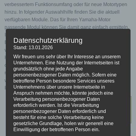
verbessertem Funktionsumfang oder für neue Motortypen
hinzu. In folgender Auswahlhilfe finden Sie die aktuell
verfügbaren Module. Das für Ihren Yamaha-Motor
passende Modul können Sie damit ganz einfach ermitteln.
Ist am Bike das „LCD“ oder „LED“ Display verbaut, ist das
Datenschutzerklärung
Bike zweifelsfrei mit dem PW-Motor ausgestattet, auch
Stand: 13.01.2026
wenn dieser Motor teilweise von einzelnen Bike-
Wir freuen uns sehr über Ihr Interesse an unserem
Herstellern anders bezeichnet wurde. Bei Display A, C
Unternehmen. Eine Nutzung der Internetseiten ist
oder X muss man zur Auswahl des passenden Moduls nun
grundsätzlich ohne jede Angabe
mit dem Erscheinen des PW-X3 zusätzlich überprüfen,
personenbezogener Daten möglich. Sofern eine
welcher Motor im Bike verbaut ist, da das Modul für den
betroffene Person besondere Services unseres
Unternehmens über unsere Internetseite in
PW-X3 andere Anschlussstecker besitzt.
Anspruch nehmen möchte, könnte jedoch eine
Verarbeitung personenbezogener Daten
erforderlich werden. Ist die Verarbeitung
personenbezogener Daten erforderlich und
besteht für eine solche Verarbeitung keine
gesetzliche Grundlage, holen wir generell eine
Einwilligung der betroffenen Person ein.