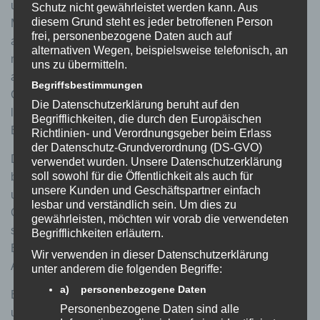
und eine Funktion zum sanften Ausschleichen der
Schutz nicht gewährleistet werden kann. Aus
diesem Grund steht es jeder betroffenen Person
Motorunterstützung am eingestellten Limit sucht man bei
frei, personenbezogene Daten auch auf
anderen Modulen vergebens. Man sollte diese Funktionen
alternativen Wegen, beispielsweise telefonisch, an
nicht unterschätzen, da sich gerade durch das „leichte“
uns zu übermitteln.
anheben des Speed-Limits der Stromverbrauch noch in
Begriffsbestimmungen
Grenzen halten lässt und die Reichweite nicht zu stark
Die Datenschutzerklärung beruht auf den
leidet als bei der vollständigen Aufhebung der
Begrifflichkeiten, die durch den Europäischen
Begrenzung.
Richtlinien- und Verordnungsgeber beim Erlass
der Datenschutz-Grundverordnung (DS-GVO)
Das neue Modul für den PW-X3 bietet aber noch ein
verwendet wurden. Unsere Datenschutzerklärung
soll sowohl für die Öffentlichkeit als auch für
bisschen mehr. Es ist hier auch möglich den Radumfang
unsere Kunden und Geschäftspartner einfach
um +/- 10% anzupassen um eine genauere
lesbar und verständlich sein. Um dies zu
Geschwindigkeitsanzeige und Wegmessung zu erreichen,
gewährleisten, möchten wir vorab die verwendeten
sollte der im Motor hinterlegte Radumfang nicht exakt zur
Begrifflichkeiten erläutern.
Bereifung passen. Auch ist es möglich einen persönlichen
Wir verwenden in dieser Datenschutzerklärung
Aktivierungscode festzulegen.
unter anderem die folgenden Begriffe:
a) personenbezogene Daten
Eine Ausführliche Produktbeschreibung finden Sie in
Personenbezogene Daten sind alle
unserem Shop: