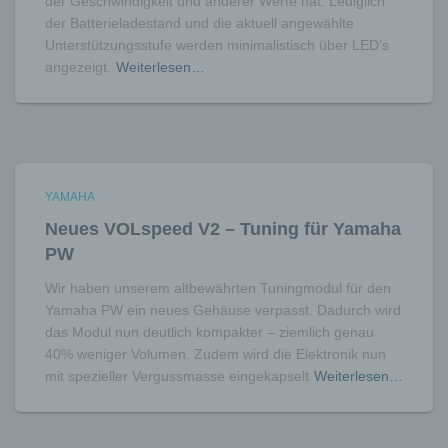
der Geschwindigkeit und anderer Werte hat. Lediglich
h) Auftragsverarbeiter
der Batterieladestand und die aktuell angewählte
Auftragsverarbeiter ist eine natürliche oder
Unterstützungsstufe werden minimalistisch über LED’s
juristische Person, Behörde, Einrichtung
angezeigt.
Weiterlesen…
oder andere Stelle, die personenbezogene
Daten im Auftrag des Verantwortlichen
verarbeitet.
i) Empfänger
Empfänger ist eine natürliche oder juristische
Person, Behörde, Einrichtung oder andere
YAMAHA
Stelle, der personenbezogene Daten
Neues VOLspeed V2 – Tuning für Yamaha
offengelegt werden, unabhängig davon, ob
PW
es sich bei ihr um einen Dritten handelt oder
nicht. Behörden, die im Rahmen eines
Wir haben unserem altbewährten Tuningmodul für den
bestimmten Untersuchungsauftrags nach
Yamaha PW ein neues Gehäuse verpasst. Dadurch wird
dem Unionsrecht oder dem Recht der
das Modul nun deutlich kompakter – ziemlich genau
Mitgliedstaaten möglicherweise
40% weniger Volumen. Zudem wird die Elektronik nun
personenbezogene Daten erhalten, gelten
mit spezieller Vergussmasse eingekapselt
Weiterlesen…
jedoch nicht als Empfänger.
j) Dritter
Dritter ist eine natürliche oder juristische