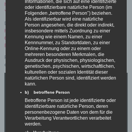
Informationen, die sich auf eine identifizierte
https://www.volspeed.de/VOLspeed-E-Bike-Tuning-fuer-
oder identifizierbare natürliche Person (im
Yamaha-PW-X3-V3
Folgenden „betroffene Person") beziehen.
Als identifizierbar wird eine natürliche
Die Betriebsanleitung können Sie hier herunterladen:
Person angesehen, die direkt oder indirekt,
https://www.volspeed.de/WebRoot/Store25/Shops/833138
insbesondere mittels Zuordnung zu einer
Kennung wie einem Namen, zu einer
66/6383/7008/1C90/B132/FF22/0A0C/6D0E/B6BE/1253_
Kennnummer, zu Standortdaten, zu einer
BA_D_Rev1_VOLspeed_Yamaha_PWX3_V3.pdf
Online-Kennung oder zu einem oder
mehreren besonderen Merkmalen, die
Folgendes Video zeigt den Einbau und die Bedienung an
Ausdruck der physischen, physiologischen,
einem Haibike AllTrail 7
genetischen, psychischen, wirtschaftlichen,
kulturellen oder sozialen Identität dieser
natürlichen Person sind, identifiziert werden
kann.
b) betroffene Person
Betroffene Person ist jede identifizierte oder
identifizierbare natürliche Person, deren
personenbezogene Daten von dem für die
Verarbeitung Verantwortlichen verarbeitet
werden.