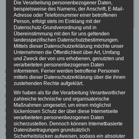
Die Verarbeitung personenbezogener Daten,
beispielsweise des Namens, der Anschrift, E-Mail-
Adresse oder Telefonnummer einer betroffenen
Person, erfolgt stets im Einklang mit der
Datenschutz-Grundverordnung und in
Übereinstimmung mit den für uns geltenden
landesspezifischen Datenschutzbestimmungen.
Mittels dieser Datenschutzerklärung möchte unser
Unternehmen die Öffentlichkeit über Art, Umfang
und Zweck der von uns erhobenen, genutzten und
verarbeiteten personenbezogenen Daten
informieren. Ferner werden betroffene Personen
Übersicht VOLspeed-Module für Yamaha-Antriebssysteme
mittels dieser Datenschutzerklärung über die ihnen
Schon zur Markteinführung 2018 konnten die ersten
zustehenden Rechte aufgeklärt.
VOLspeed-Module mit einigen Alleinstellungsmerkmalen
Wir haben als für die Verarbeitung Verantwortlicher
glänzen. Es waren die erste Tunings, bei denen man das
zahlreiche technische und organisatorische
Speed-Limit über das Bedienteil am Bike frei einstellen
Maßnahmen umgesetzt, um einen möglichst
konnte. Auch der Dynamikmodus, verantwortlich für ein
lückenlosen Schutz der über diese Internetseite
verarbeiteten personenbezogenen Daten
sanfteres Abregeln des Motors beim Erreichen des Speed-
sicherzustellen. Dennoch können Internetbasierte
Limits, war einzigartig. Auch heute noch ist es nicht
Datenübertragungen grundsätzlich
selbstverständlich, dass man das Limit frei einstellen kann
Sicherheitslücken aufweisen, sodass ein absoluter