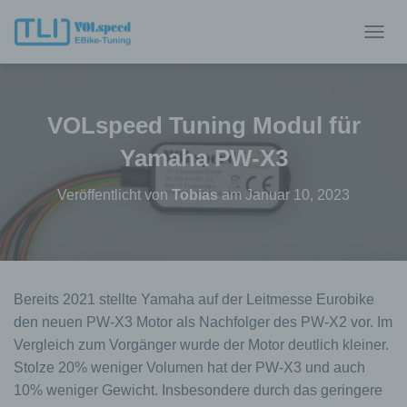
N
A
V
I
G
VOLspeed Tuning Modul für
A
T
Yamaha PW-X3
I
O
Veröffentlicht von
Tobias
am
Januar 10, 2023
N
U
M
S
C
H
Bereits 2021 stellte Yamaha auf der Leitmesse Eurobike
A
den neuen PW-X3 Motor als Nachfolger des PW-X2 vor. Im
L
T
Vergleich zum Vorgänger wurde der Motor deutlich kleiner.
E
Stolze 20% weniger Volumen hat der PW-X3 und auch
N
10% weniger Gewicht. Insbesondere durch das geringere