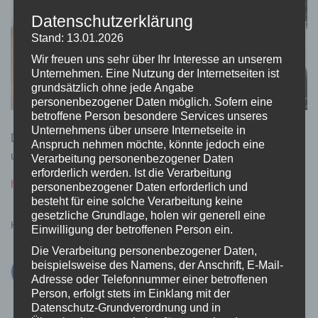
Datenschutzerklärung
Stand: 13.01.2026
Wir freuen uns sehr über Ihr Interesse an unserem
Unternehmen. Eine Nutzung der Internetseiten ist
grundsätzlich ohne jede Angabe
personenbezogener Daten möglich. Sofern eine
betroffene Person besondere Services unseres
Unternehmens über unsere Internetseite in
Das Modul wird 159,90€ kosten und kann direkt in
Anspruch nehmen möchte, könnte jedoch eine
unserem Shop bestellt werden:
Verarbeitung personenbezogener Daten
erforderlich werden. Ist die Verarbeitung
http://www.volspeed.de
personenbezogener Daten erforderlich und
besteht für eine solche Verarbeitung keine
gesetzliche Grundlage, holen wir generell eine
Kategorien:
YAMAHA
Einwilligung der betroffenen Person ein.
Die Verarbeitung personenbezogener Daten,
beispielsweise des Namens, der Anschrift, E-Mail-
Adresse oder Telefonnummer einer betroffenen
Person, erfolgt stets im Einklang mit der
Datenschutz-Grundverordnung und in