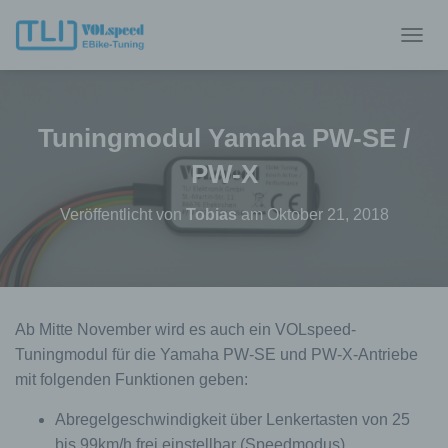
N
A
V
I
G
Tuningmodul Yamaha PW-SE /
A
T
PW-X
I
O
Veröffentlicht von
Tobias
am
Oktober 21, 2018
N
U
M
S
C
H
Ab Mitte November wird es auch ein VOLspeed-
A
Tuningmodul für die Yamaha PW-SE und PW-X-Antriebe
L
T
mit folgenden Funktionen geben:
E
N
Abregelgeschwindigkeit über Lenkertasten von 25
bis 99km/h frei einstellbar (Speedmodus)