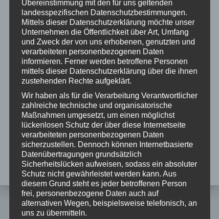
Übereinstimmung mit den für uns geltenden
landesspezifischen Datenschutzbestimmungen.
Mittels dieser Datenschutzerklärung möchte unser
Unternehmen die Öffentlichkeit über Art, Umfang
und Zweck der von uns erhobenen, genutzten und
Kategorien
verarbeiteten personenbezogenen Daten
informieren. Ferner werden betroffene Personen
mittels dieser Datenschutzerklärung über die ihnen
Allgemein
(3)
zustehenden Rechte aufgeklärt.
Bosch
(9)
Wir haben als für die Verarbeitung Verantwortlicher
zahlreiche technische und organisatorische
Giant
(5)
Maßnahmen umgesetzt, um einen möglichst
lückenlosen Schutz der über diese Internetseite
Yamaha
(8)
verarbeiteten personenbezogenen Daten
sicherzustellen. Dennoch können Internetbasierte
Datenübertragungen grundsätzlich
Sicherheitslücken aufweisen, sodass ein absoluter
Schutz nicht gewährleistet werden kann. Aus
diesem Grund steht es jeder betroffenen Person
frei, personenbezogene Daten auch auf
alternativen Wegen, beispielsweise telefonisch, an
uns zu übermitteln.