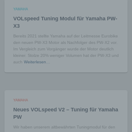
insbesondere mittels Zuordnung zu einer
Kennung wie einem Namen, zu einer
YAMAHA
Kennnummer, zu Standortdaten, zu einer
VOLspeed Tuning Modul für Yamaha PW-
Online-Kennung oder zu einem oder
mehreren besonderen Merkmalen, die
X3
Ausdruck der physischen, physiologischen,
genetischen, psychischen, wirtschaftlichen,
Bereits 2021 stellte Yamaha auf der Leitmesse Eurobike
kulturellen oder sozialen Identität dieser
den neuen PW-X3 Motor als Nachfolger des PW-X2 vor.
natürlichen Person sind, identifiziert werden
Im Vergleich zum Vorgänger wurde der Motor deutlich
kann.
kleiner. Stolze 20% weniger Volumen hat der PW-X3 und
auch
Weiterlesen…
b) betroffene Person
Betroffene Person ist jede identifizierte oder
identifizierbare natürliche Person, deren
personenbezogene Daten von dem für die
Verarbeitung Verantwortlichen verarbeitet
werden.
YAMAHA
c) Verarbeitung
Neues VOLspeed V2 – Tuning für Yamaha
Verarbeitung ist jeder mit oder ohne Hilfe
automatisierter Verfahren ausgeführte
PW
Vorgang oder jede solche Vorgangsreihe im
Wir haben unserem altbewährten Tuningmodul für den
Zusammenhang mit personenbezogenen